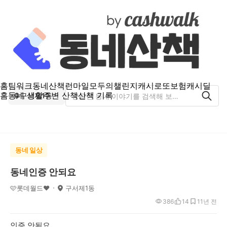
홈
팀워크
동네산책
런마일
모두의챌린지
캐시로또
보험
캐시딜
홈
동네 생활
주변 산책
산책 기록
구서제1동
동네 일상
동네인증 안되요
🩷롯데월드❤️
구서제1동
386
14
1
1년 전
인증 안됨요