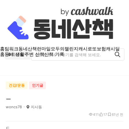
홈
팀워크
동네산책
런마일
모두의챌린지
캐시로또
보험
캐시딜
홈
동네 생활
주변 산책
산책 기록
지사동
건강/운동
인기글
ㅡ
woncs78
지사동
411
17
6
1년 전
ㄷ