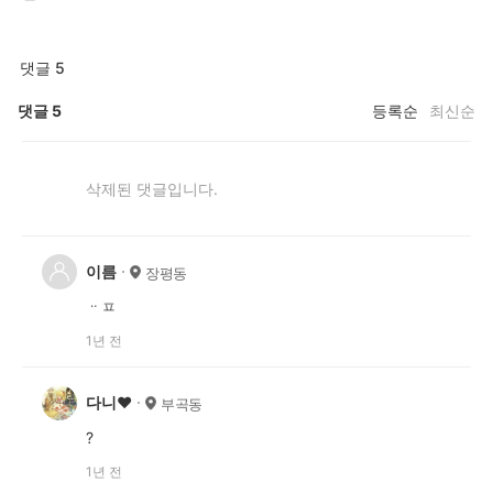
댓글 5
댓글
5
등록순
최신순
삭제된 댓글입니다.
이름
장평동
ᆢㅍ
1년 전
다니❤️
부곡동
?
1년 전