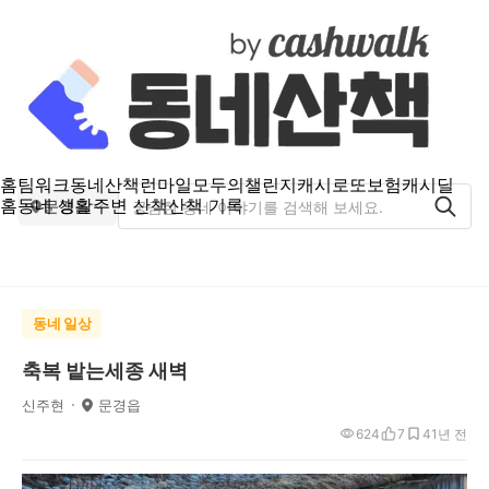
홈
팀워크
동네산책
런마일
모두의챌린지
캐시로또
보험
캐시딜
홈
동네 생활
주변 산책
산책 기록
문경읍
동네 일상
축복 밭는세종 새벽
신주현
문경읍
624
7
4
1년 전