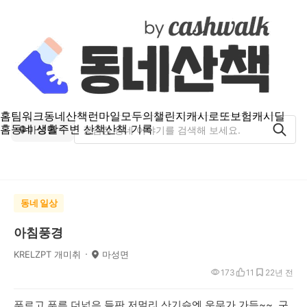
홈
팀워크
동네산책
런마일
모두의챌린지
캐시로또
보험
캐시딜
홈
동네 생활
주변 산책
산책 기록
마성면
동네 일상
아침풍경
KRELZPT 개미취
마성면
173
11
2
2년 전
푸르고 푸른 더넓은 들판 저멀리 산기슭엔 운무가 가득~~ 구