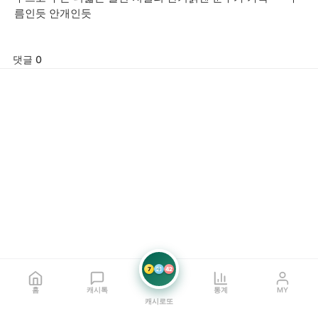
름인듯 안개인듯
댓글 0
7
21
42
홈
캐시톡
통계
MY
캐시로또