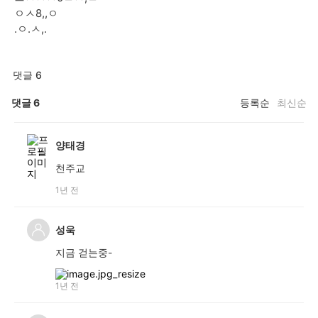
ㅇㅅ8,,ㅇ
.ㅇ.ㅅ,.
댓글 6
댓글
6
등록순
최신순
양태경
천주교
1년 전
성욱
지금 걷는중-
1년 전