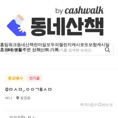
홈
팀워크
동네산책
런마일
모두의챌린지
캐시로또
보험
캐시딜
홈
동네 생활
주변 산책
산책 기록
동명동
종교/봉사
인기글
0ㅁㅅㅁ,.ㅇㅇㄱ8ㅅㅁ
써니
동명동
707
31
9
2년 전
ㅡㅁㅁㅁ0ㄴㅁ,ㄴ