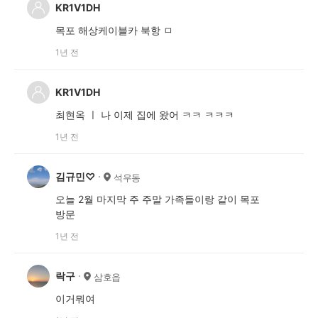
KR1V1DH
목포 해상케이블카 북항 ㅁ
1년 전
KR1V1DH
최현옥 ㅣ 나 이제 집에 왔어 ㅋㅋ ㅋㅋㅋ
1년 전
김규민♡
석우동
오늘 2월 마지막 주 주말 가족들이랑 같이 목포
방문
1년 전
락구
삼호읍
이거뭐여