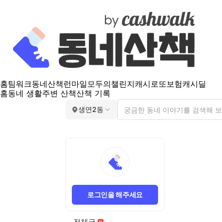
홈
팀워크
동네산책
런마일
모두의챌린지
캐시로또
보험
캐시딜
홈
동네 생활
주변 산책
산책 기록
생연2동
로그인을 해주세요
전체글