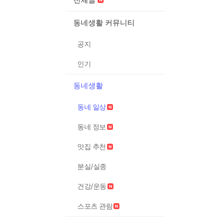
동네생활 커뮤니티
공지
인기
동네생활
동네 일상
동네 정보
맛집 추천
분실/실종
건강/운동
스포츠 관람