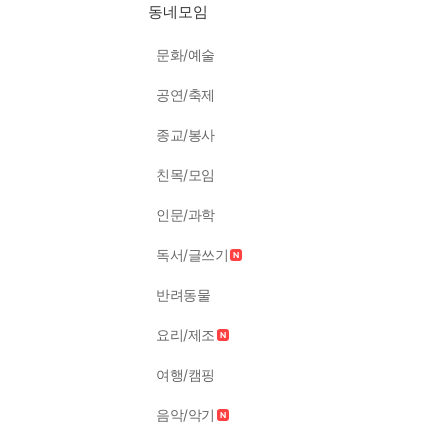
동네모임
문화/예술
공연/축제
종교/봉사
친목/모임
인문/과학
독서/글쓰기
반려동물
요리/제조
여행/캠핑
음악/악기