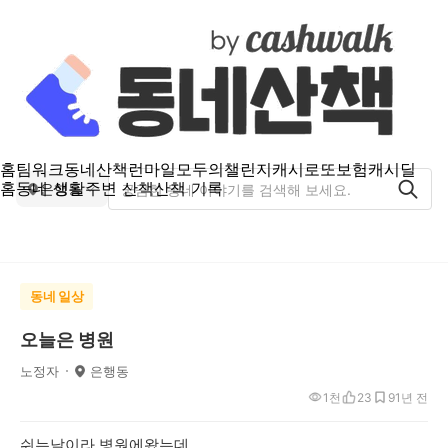
홈
팀워크
동네산책
런마일
모두의챌린지
캐시로또
보험
캐시딜
홈
동네 생활
주변 산책
산책 기록
은행동
동네 일상
오늘은 병원
노정자
은행동
1천
23
9
1년 전
쉬는날이라 병원에왔는데