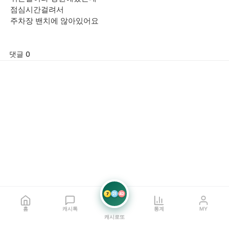
점심시간걸려서
주차장 밴치에 않아있어요
댓글 0
7
21
42
홈
캐시톡
통계
MY
캐시로또