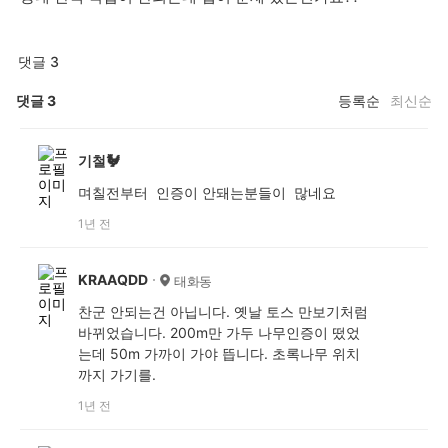
댓글 3
댓글
3
등록순
최신순
기철🐓
며칠전부터 인증이 안돼는분들이 많네요
1년 전
KRAAQDD
태화동
찬군 안되는건 아닙니다. 옛날 토스 만보기처럼
바뀌었습니다. 200m만 가두 나무인증이 떴었
는데 50m 가까이 가야 뜹니다. 초록나무 위치
까지 가기를.
1년 전