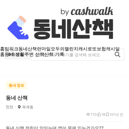
홈
팀워크
동네산책
런마일
모두의챌린지
캐시로또
보험
캐시딜
홈
동네 생활
주변 산책
산책 기록
옥계동
동네 정보
동네 산책
찬찬
옥계동
770
18
10
1년 전
동네 산책 적립이 안되는데 앱이 문제 있는건가요??