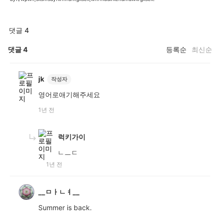
댓글 4
댓글
4
등록순
최신순
jk
작성자
영어로애기해주세요
1년 전
럭키가이
ㄴㅡㄷ
1년 전
__ㅁㅏㄴㅕ__
Summer is back.