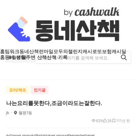
홈
팀워크
동네산책
런마일
모두의챌린지
캐시로또
보험
캐시딜
홈
동네 생활
주변 산책
산책 기록
월평1동
요리/제조
인기글
나는요리를못한다,조금이라도는잘한다.
jk
월평1동
629
28
11
1년 전
dyfl/wpwh,sksmsdyfllfmfahtgksek,whrmadlfkehdmdwkfgksek.