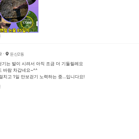
전
라
둔산2동
기는 발이 시려서 아직 조금 더 기둘릴레요
 바람 차갑네요~^^
걸치고 1일 만보걷기 노력하는 중...입니다요!
전