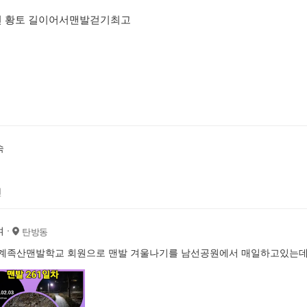
변 황토 길이어서맨발걷기최고
숙
전
여
탄방동
 계족산맨발학교 회원으로 맨발 겨울나기를 남선공원에서 매일하고있는