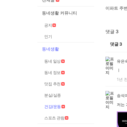
이파트 주
동네생활 커뮤니티
공지
댓글 3
인기
댓글
3
동네생활
동네 일상
유은
ㅣ
동네 정보
1년 
맛집 추천
분실/실종
송석
저는
건강/운동
스포츠 관람