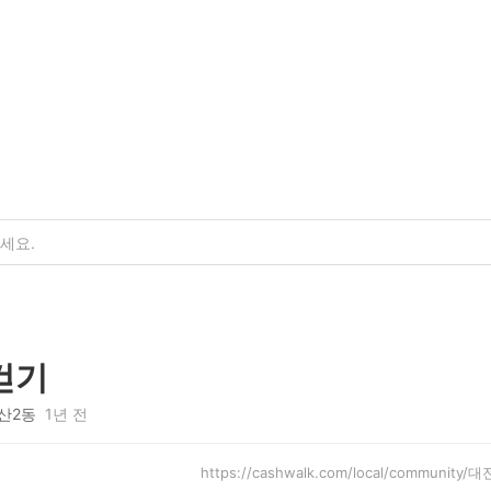
걷기
산2동
1년 전
https://cashwalk.com/local/communi