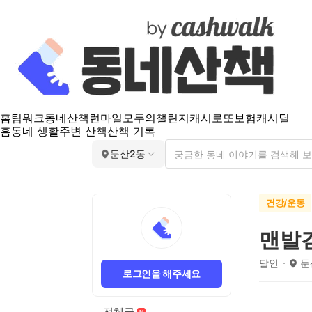
홈
팀워크
동네산책
런마일
모두의챌린지
캐시로또
보험
캐시딜
홈
동네 생활
주변 산책
산책 기록
둔산2동
건강/운동
맨발
달인
둔
로그인을 해주세요
전체글