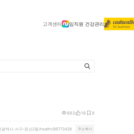
고객센터
임직원 건강관리
663
18
9
ty/대전광역시-서구-둔산2동/health/86773428
주소복사