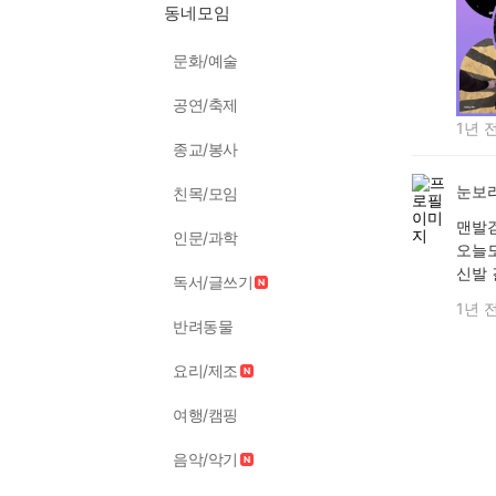
동네모임
문화/예술
공연/축제
1년 
종교/봉사
눈보
친목/모임
맨발걷
인문/과학
오늘도
신발 
독서/글쓰기
1년 
반려동물
요리/제조
여행/캠핑
음악/악기