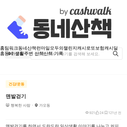
홈
팀워크
동네산책
런마일
모두의챌린지
캐시로또
보험
캐시딜
홈
동네 생활
주변 산책
산책 기록
가오동
건강/운동
맨발걷기
😸 행복한 사람
가오동
921
24
12
1년 전
맨발걷기를 하면서 도란도란 일상생활 이야기를 나누고 커피