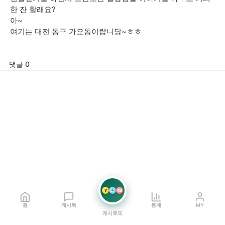
한 잔 할래요?
아~
여기는 대전 동구 가오동이랍니당~ㅎㅎ
댓글 0
7
21
42
홈
캐시톡
통계
MY
캐시로또