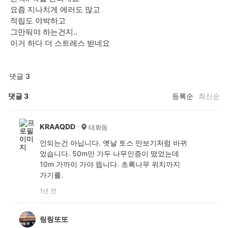
요즘 지나치게 에러도 많고
적립도 야박하고
그만둬야 하는건지..
이거 하다 더 스트레스 받네요
댓글 3
댓글
3
등록순
최신순
KRAAQDD
태화동
안되는건 아닙니다. 옛날 토스 만보기처럼 바뀌
었습니다. 50m만 가두 나무인증이 떴었는데
10m 가까이 가야 뜹니다. 초록나무 위치까지
가기를.
1년 전
링링또또