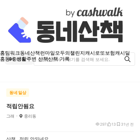
홈
팀워크
동네산책
런마일
모두의챌린지
캐시로또
보험
캐시딜
홈
동네 생활
주변 산책
산책 기록
중리동
동네 일상
적립안됨요
그래
중리동
297
13
3
1년 전
산책.. 적립 안되네요