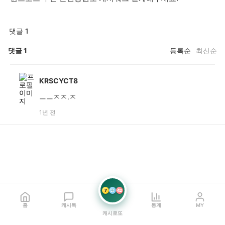
댓글 1
댓글
1
등록순
최신순
KRSCYCT8
ㅡㅡㅈㅈ.ㅈ
1년 전
7
21
42
홈
캐시톡
통계
MY
캐시로또