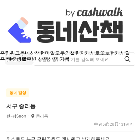
홈
팀워크
동네산책
런마일
모두의챌린지
캐시로또
보험
캐시딜
홈
동네 생활
주변 산책
산책 기록
중리동
동네 일상
서구 중리동
씬-쩡Seon
중리동
915
26
13
1년 전
퀸스로드 부근 근린공원도 캐시워크 받게해주세요.