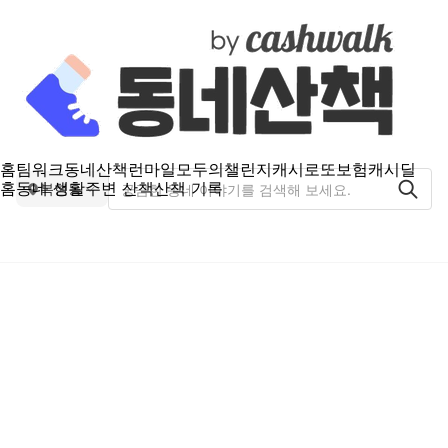
홈
팀워크
동네산책
런마일
모두의챌린지
캐시로또
보험
캐시딜
홈
동네 생활
주변 산책
산책 기록
복현동