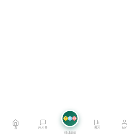
7
21
42
홈
캐시톡
통계
MY
캐시로또