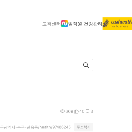
고객센터
임직원 건강관리
609
40
3
ity/대구광역시-북구-관음동/health/97486245
주소복사