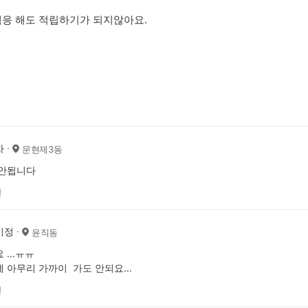
책응 해도 적립하기가 되지않아요.
자
문현제3동
 안됩니다
전
이정
윤직동
 ...ㅠㅠ
 아무리 가까이 가도 안되요...
전