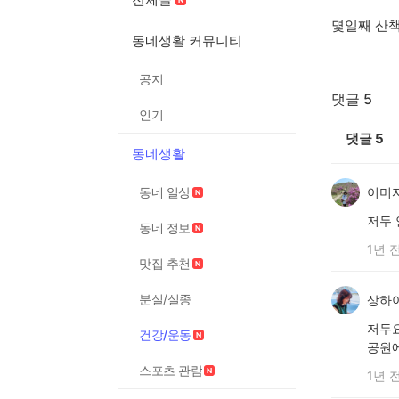
몇일째 산
동네생활 커뮤니티
공지
댓글 5
인기
댓글
5
동네생활
동네 일상
이미
저두
동네 정보
1년 
맛집 추천
분실/실종
상하
저두요
건강/운동
공원에
스포츠 관람
1년 