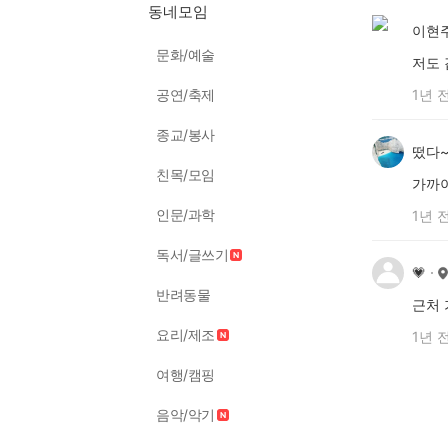
동네모임
이현
문화/예술
저도 
공연/축제
1년 
종교/봉사
떴다~
친목/모임
가까이
인문/과학
1년 
독서/글쓰기
💗
반려동물
근처 
요리/제조
1년 
여행/캠핑
음악/악기