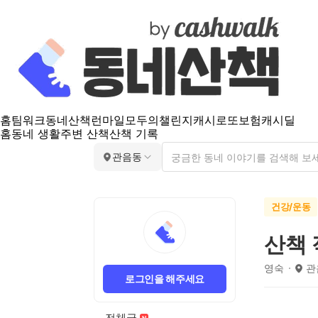
홈
팀워크
동네산책
런마일
모두의챌린지
캐시로또
보험
캐시딜
홈
동네 생활
주변 산책
산책 기록
관음동
건강/운동
산책 
영숙
관
로그인을 해주세요
전체글