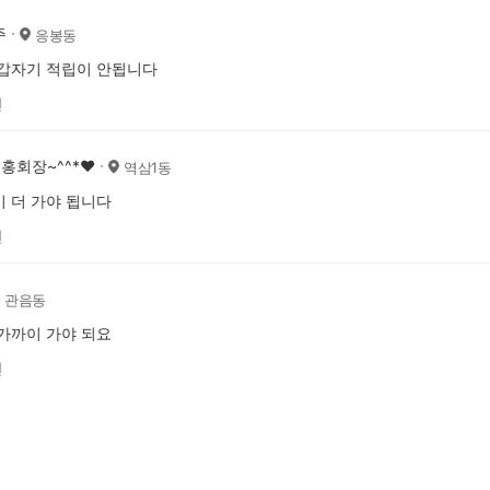
주
응봉동
갑자기 적립이 안됩니다
전
홍회장~^^*♥️
역삼1동
 더 가야 됩니다
전
관음동
가까이 가야 되요
전