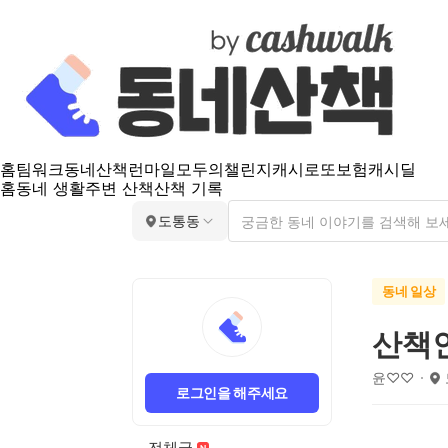
홈
팀워크
동네산책
런마일
모두의챌린지
캐시로또
보험
캐시딜
홈
동네 생활
주변 산책
산책 기록
도통동
동네 일상
산책
윤♡♡
로그인을 해주세요
전체글