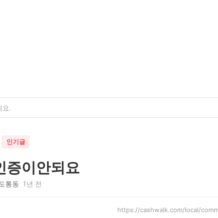
인기글
인증이안되요
도통동
1년 전
https://cashwalk.com/local/co