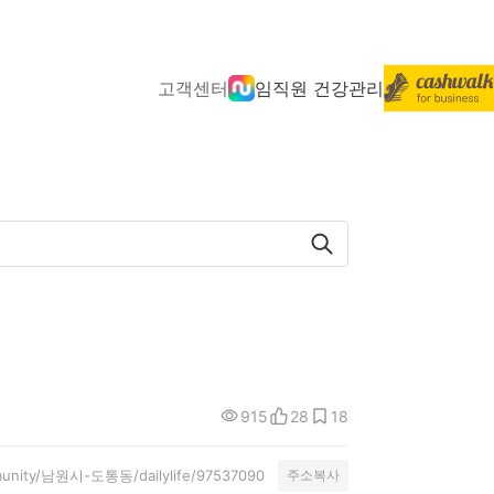
고객센터
임직원 건강관리
915
28
18
mmunity/남원시-도통동/dailylife/97537090
주소복사