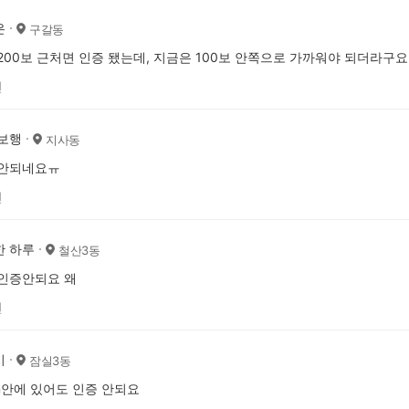
은
구갈동
200보 근처면 인증 됐는데, 지금은 100보 안쪽으로 가까워야 되더라구요
전
보행
지사동
 안되네요ㅠ
전
한 하루
철산3동
인증안되요 왜
전
시
잠실3동
m안에 있어도 인증 안되요