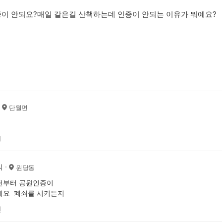
이 안되요?매일 같은길 산책하는데 인증이 안되는 이유가 뭐예요?
단월면
전
식
원당동
전부터 공원인증이
네요 폐쇠를 시키든지
전