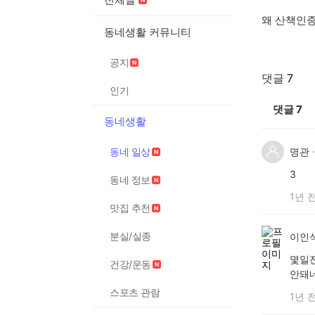
왜 산책인증
동네생활 커뮤니티
공지
댓글 7
인기
댓글
7
동네생활
동네 일상
명관
3
동네 정보
1년 
맛집 추천
분실/실종
이인
몇일
건강/운동
안돼
스포츠 관람
1년 