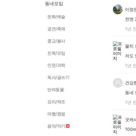
동네모임
이정
문화/예술
전엔 
공연/축제
1년 
종교/봉사
물치 
친목/모임
저도
인문/과학
1년 
독서/글쓰기
건강
반려동물
동네 
요리/제조
1년 
여행/캠핑
굿캐
음악/악기
100