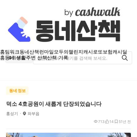
홈
팀워크
동네산책
런마일
모두의챌린지
캐시로또
보험
캐시딜
홈
동네 생활
주변 산책
산책 기록
와부읍
동네 정보
덕소 4호공원이 새롭게 단장되었습니다
홍성기
와부읍
713
14
5
1년 전