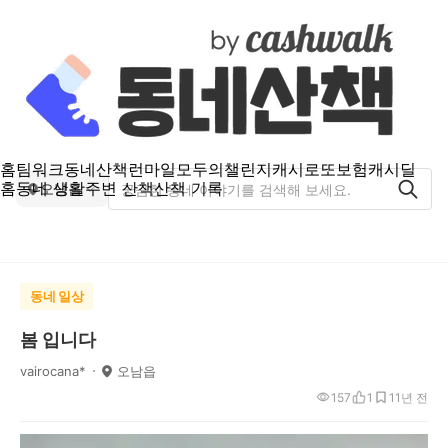
홈
팀워크
동네산책
런마일
모두의챌린지
캐시로또
보험
캐시딜
홈
동네 생활
주변 산책
산책 기록
오남읍
동네 일상
봄 입니다
vairocana*
오남읍
157
1
1
1년 전