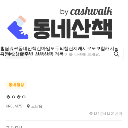
홈
팀워크
동네산책
런마일
모두의챌린지
캐시로또
보험
캐시딜
홈
동네 생활
주변 산책
산책 기록
오남읍
동네 일상
ㅎㅇㅎㅇ
KR8JM75
오남읍
132
4
2
1년 전
ㅎㅇㅎㅇ