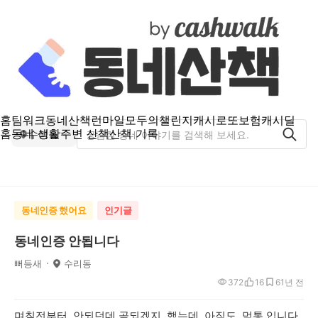
홈
팀워크
동네산책
런마일
모두의챌린지
캐시로또
보험
캐시딜
홈
동네 생활
주변 산책
산책 기록
수리동
동네인증 했어요
인기글
동네인증 안됩니다
뻐등새
수리동
372
16
6
1년 전
며칠전부터 안되던데 곧되겠지 했는데 아직도 먹통 입니다