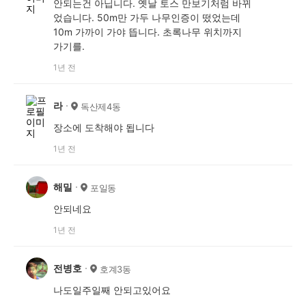
안되는건 아닙니다. 옛날 토스 만보기처럼 바뀌
었습니다. 50m만 가두 나무인증이 떴었는데
10m 가까이 가야 뜹니다. 초록나무 위치까지
가기를.
1년 전
라
독산제4동
장소에 도착해야 됩니다
1년 전
해밀
포일동
안되네요
1년 전
전병호
호계3동
나도일주일째 안되고있어요