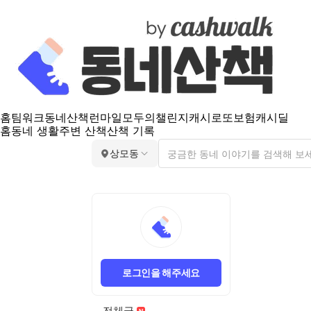
홈
팀워크
동네산책
런마일
모두의챌린지
캐시로또
보험
캐시딜
홈
동네 생활
주변 산책
산책 기록
상모동
로그인을 해주세요
전체글