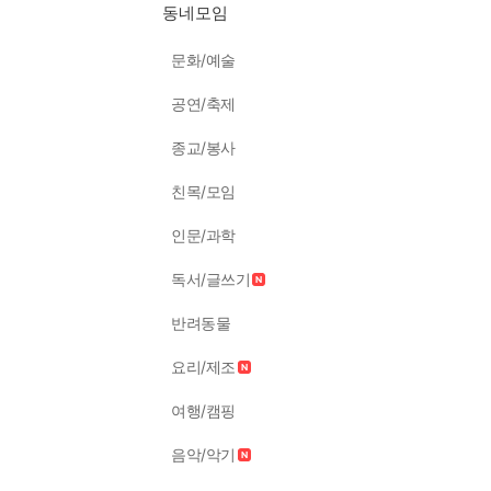
동네모임
문화/예술
공연/축제
종교/봉사
친목/모임
인문/과학
독서/글쓰기
반려동물
요리/제조
여행/캠핑
음악/악기