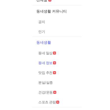
동네생활 커뮤니티
공지
인기
동네생활
동네 일상
동네 정보
맛집 추천
분실/실종
건강/운동
스포츠 관람