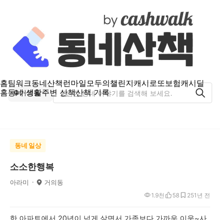
홈
팀워크
동네산책
런마일
모두의챌린지
캐시로또
보험
캐시딜
홈
동네 생활
주변 산책
산책 기록
거의동
동네 일상
소소한행복
아라미
거의동
1.9천
58
25
1년 전
한 아파트에서 20년이 넘게 살면서 가족보다 가까운 이웃~사