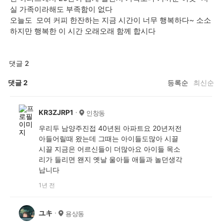
실 가족이라해도 부족함이 없다
오늘도 모여 커피 한잔하는 지금 시간이 너무 행복하다~ 소소
하지만 행복한 이 시간 오래오래 함께 합시다
댓글 2
댓글
2
등록순
최신순
KR3ZJRP1
인창동
우리두 남양주진접 40년된 아파트요 20년저전
아들어릴때 왔는데 그때는 아이들도많아 시끌
시끌 지금은 어르신들이 더많아요 아이들 목소
리가 들리면 왠지 옛날 울아들 애들과 놀던생각
납니다
1년 전
ユキ
용상동