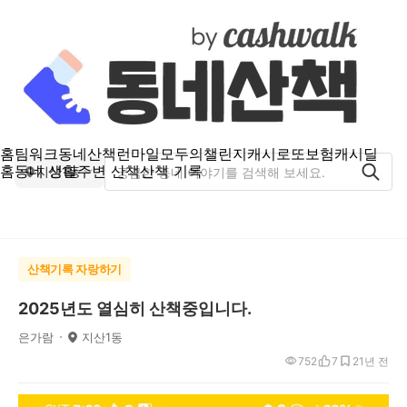
홈
팀워크
동네산책
런마일
모두의챌린지
캐시로또
보험
캐시딜
홈
동네 생활
주변 산책
산책 기록
지산1동
산책기록 자랑하기
2025년도 열심히 산책중입니다.
은가람
지산1동
752
7
2
1년 전