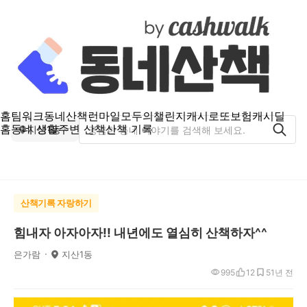
홈
팀워크
동네산책
런마일
모두의챌린지
캐시로또
보험
캐시딜
홈
동네 생활
주변 산책
산책 기록
지산1동
산책기록 자랑하기
힘내자 아자아자!! 내년에도 열심히 산책하자^^
은가람
지산1동
995
12
5
1년 전