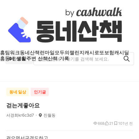
홈
팀워크
동네산책
런마일
모두의챌린지
캐시로또
보험
캐시딜
홈
동네 생활
주변 산책
산책 기록
진월동
동네 일상
인기글
걷는게좋아요
서경희kr6c3d7
진월동
668
21
10
1년 전
걸으면서구경도하고