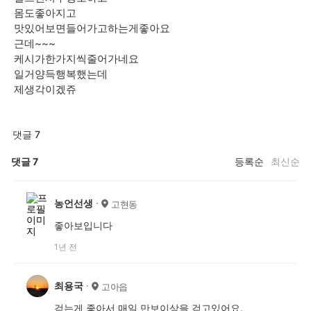
몸도좋아지고
맛있어보면들어가고하는게좋아요
근데~~~
케시가한가지씩줄어가네요
일거양득행복했는데
제생각이겠쥬
댓글 7
댓글
7
등록순
최신순
농언선생
고현동
좋아보입니다
1년 전
최용국
고아읍
걷는게 좋아서 매일 만보이상을 걷고있어요.