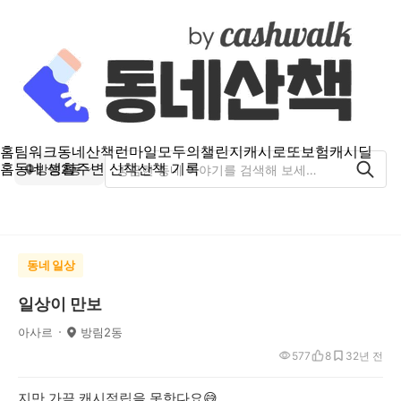
홈
팀워크
동네산책
런마일
모두의챌린지
캐시로또
보험
캐시딜
홈
동네 생활
주변 산책
산책 기록
방림2동
동네 일상
일상이 만보
아사르
방림2동
577
8
3
2년 전
지만 가끔 캐시적립을 못한다요😅