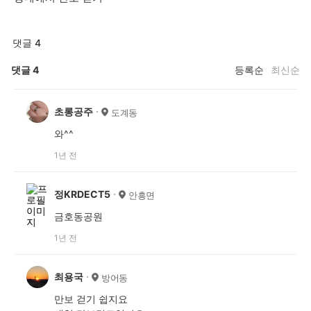
댓글 4
댓글
4
등록순
최신순
초롱공주
도계동
와^^
1년 전
정KRDECT5
안흥면
금호동공원
1년 전
최용국
방어동
만보 걷기 쉽지요