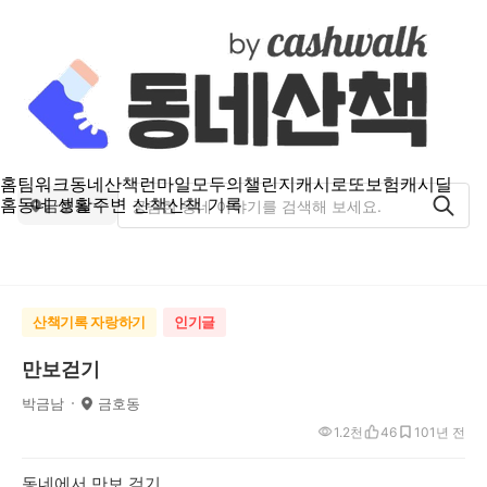
홈
팀워크
동네산책
런마일
모두의챌린지
캐시로또
보험
캐시딜
홈
동네 생활
주변 산책
산책 기록
금호동
산책기록 자랑하기
인기글
만보걷기
박금남
금호동
1.2천
46
10
1년 전
동네에서 만보 걷기