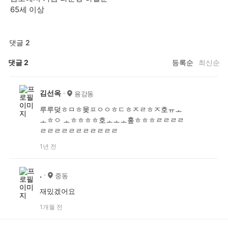
65세 이상
댓글 2
댓글
2
등록순
최신순
김선옥
용강동
루루덪ㅎㅁㅎ몾ㅍㅇㅇㅎㄷㅎㅈㄹㅎㅈ호ㅠㅗ
ㅗㅎㅇ ㅗㅎㅎㅎㅎ호ㅗㅗㅗ홒ㅎㅎㅎㄹㄹㄹㄹ
ㄹㄹㄹㄹㄹㄹㄹㄹㄹㄹㄹ
1년 전
.
중동
재밌겠어요
1개월 전