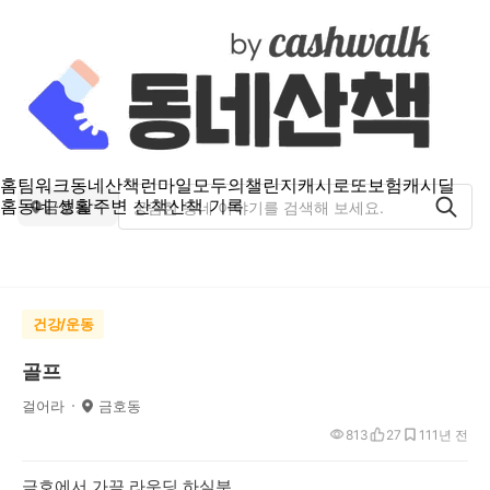
홈
팀워크
동네산책
런마일
모두의챌린지
캐시로또
보험
캐시딜
홈
동네 생활
주변 산책
산책 기록
금호동
건강/운동
골프
걸어라
금호동
813
27
11
1년 전
금호에서 가끔 라운딩 하실분