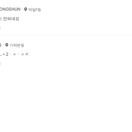
HONGSHUN
박달1동
이 안되네요
전
동
가락본동
ㅡㅅ2ㆍㅅᆢㅅㅈ
전