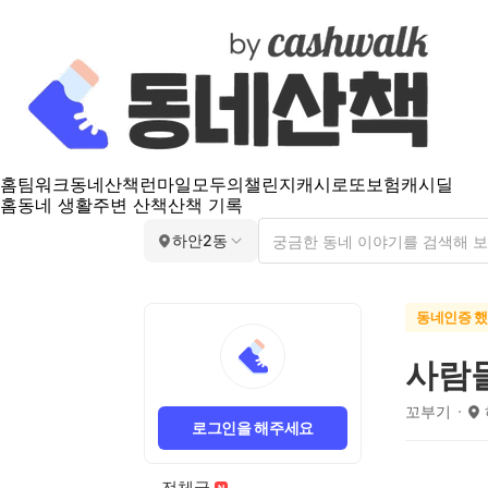
홈
팀워크
동네산책
런마일
모두의챌린지
캐시로또
보험
캐시딜
홈
동네 생활
주변 산책
산책 기록
하안2동
동네인증 
사람
꼬부기
로그인을 해주세요
전체글