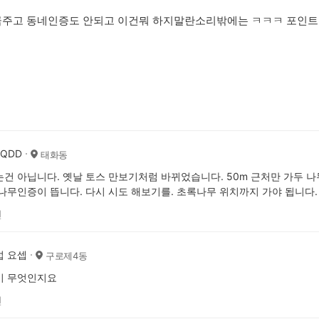
금주고 동네인증도 안되고 이건뭐 하지말란소리밖에는 ㅋㅋㅋ 포인트
AQDD
태화동
건 아닙니다. 옛날 토스 만보기처럼 바뀌었습니다. 50m 근처만 가두 나
나무인증이 뜹니다. 다시 시도 해보기를. 초록나무 위치까지 가야 됩니다.
전
섭 요셉
구로제4동
이 무엇인지요
전