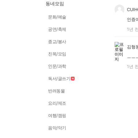
동네모임
CUI
문화/예술
인증
공연/축제
1년 
종교/봉사
김형
친목/모임
ㅡㅡ
인문/과학
1년 
독서/글쓰기
반려동물
요리/제조
여행/캠핑
음악/악기