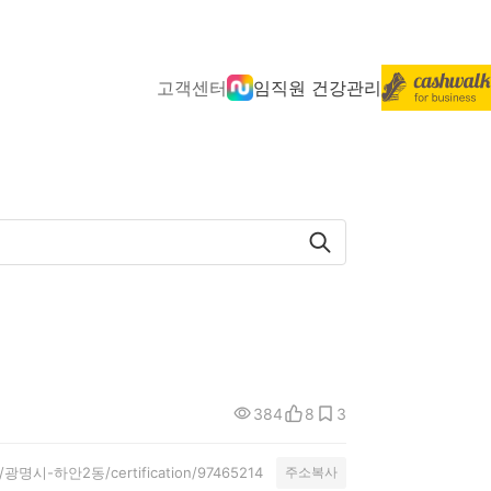
고객센터
임직원 건강관리
384
8
3
ty/광명시-하안2동/certification/97465214
주소복사