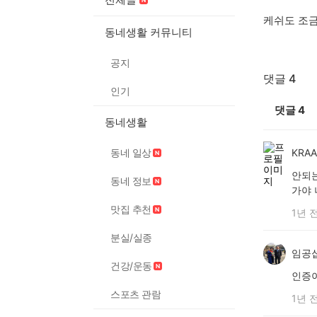
케쉬도 조
동네생활 커뮤니티
공지
댓글 4
인기
댓글
4
동네생활
동네 일상
KRA
안되는
동네 정보
가야 
맛집 추천
1년 
분실/실종
임공
건강/운동
인증
스포츠 관람
1년 