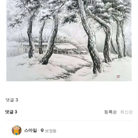
댓글 3
댓글
3
등록순
최신순
스마일
보정동