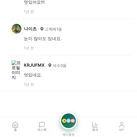
멋있어요!!!
1년 전
나이츠
고척제1동
눈이 많이도 있네요.
1년 전
KRJUFMX
석수3동
멋있네요.
1년 전
7
21
42
홈
캐시톡
통계
MY
캐시로또