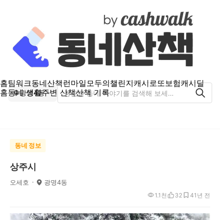
홈
팀워크
동네산책
런마일
모두의챌린지
캐시로또
보험
캐시딜
홈
동네 생활
주변 산책
산책 기록
광명4동
동네 정보
상주시
오세호
광명4동
1.1천
32
4
1년 전