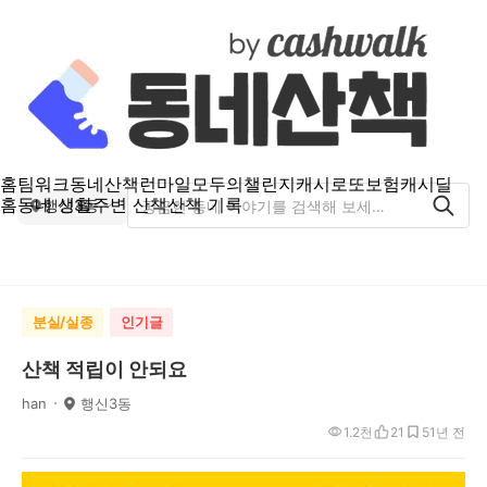
홈
팀워크
동네산책
런마일
모두의챌린지
캐시로또
보험
캐시딜
홈
동네 생활
주변 산책
산책 기록
행신3동
분실/실종
인기글
산책 적립이 안되요
han
행신3동
1.2천
21
5
1년 전