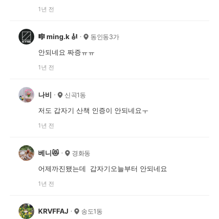
1년 전
🎼 ming.k 🎻
동인동3가
안되네요 짜증ㅠㅠ
1년 전
나비
신곡1동
저도 갑자기 산책 인증이 안되네요ㅜ
1년 전
베니😻
경화동
어제까진됐는데 갑자기오늘부터 안되네요
1년 전
KRVFFAJ
송도1동