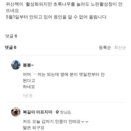
위산책이 활성화되지만 초록나무를 눌러도 노란활성창이 안
뜨네요
5월1일부터 안되고 있어 원인을 알 수 없어 올림니다
댓글 6
댓글
6
등록순
최신순
봄봄~
어머 ᆢ저는 되는데 옆에 분이 몃일전부터 안
된다고
하네요
1년 전
복길아 아프지마
향남읍
저도 오늘 갑자기 인증이 안떠요ㅜㅜ
딸은 되구요