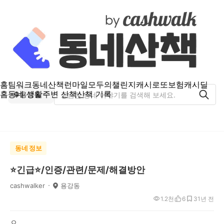
홈
팀워크
동네산책
런마일
모두의챌린지
캐시로또
보험
캐시딜
홈
동네 생활
주변 산책
산책 기록
용강동
동네 정보
⭐긴급⭐/인증/관련/문제/해결방안
cashwalker
용강동
1.2천
6
3
1년 전
ㅇ