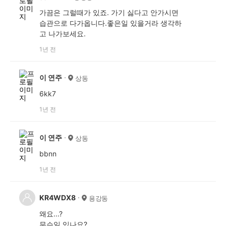
가끔은 그럴때가 있죠. 가기 싫다고 안가시면
습관으로 다가옵니다.좋은일 있을거라 생각하
고 나가보세요.
1년 전
이 연주
상동
6kk7
1년 전
이 연주
상동
bbnn
1년 전
KR4WDX8
용강동
왜요...?
무슨일 있나요?