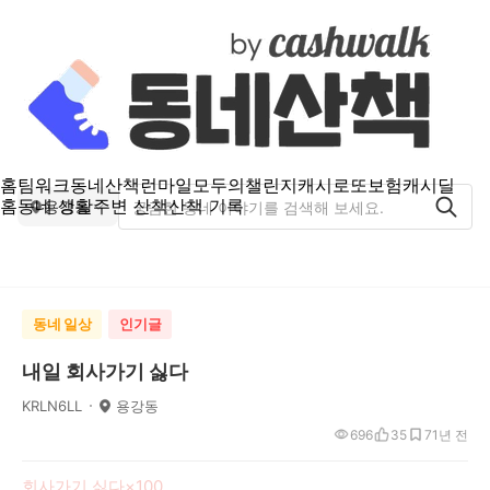
홈
팀워크
동네산책
런마일
모두의챌린지
캐시로또
보험
캐시딜
홈
동네 생활
주변 산책
산책 기록
용강동
동네 일상
인기글
내일 회사가기 싫다
KRLN6LL
용강동
696
35
7
1년 전
회사가기 싫다×100