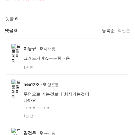
댓글 6
댓글
6
등록순
최신순
이동규
대덕동
그래도가야죠ㅜㅜ힘내용
1년 전
hee♡♡
망포동
무덤으로 가는것보다 회사가는것이
나아요
ㅠㅠㅠ ㅠㅠㅠ
1년 전
김건우
용강동