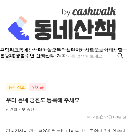
홈
팀워크
동네산책
런마일
모두의챌린지
캐시로또
보험
캐시딜
홈
동네 생활
주변 산책
산책 기록
중산동
동네 정보
인기글
우리 동네 공원도 등록해 주세요
정경희
중산동
1.4천
52
18
1년 전
경북경산시 경산로280 하늘채 아파트에도 공원이 3개 있습니