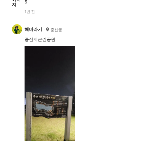
5
1년 전
해바라기
중산동
중산지근린공원