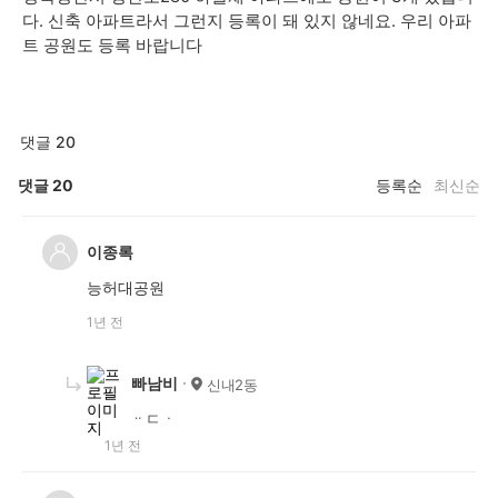
다. 신축 아파트라서 그런지 등록이 돼 있지 않네요. 우리 아파
트 공원도 등록 바랍니다
댓글 20
댓글
20
등록순
최신순
이종록
능허대공원
1년 전
빠남비
신내2동
ᆢㄷㆍ
1년 전