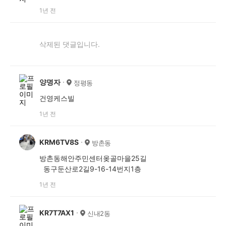
1년 전
삭제된 댓글입니다.
양명자
정평동
건영케스빌
1년 전
KRM6TV8S
방촌동
방촌동해안주민센터옺골마을25길
동구둔산로2길9-16-14번지1층
1년 전
KR7T7AX1
신내2동