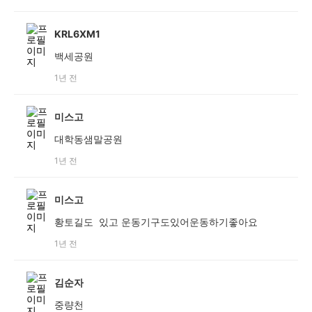
KRL6XM1
백세공원
1년 전
미스고
대학동샘말공원
1년 전
미스고
황토길도 있고 운동기구도있어운동하기좋아요
1년 전
김순자
중량천