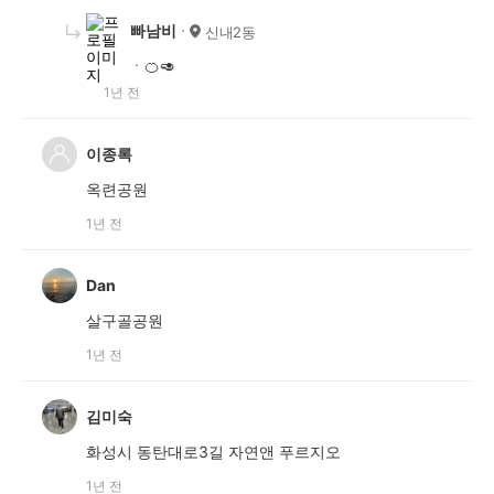
빠남비
신내2동
ㆍ🍊🥑
1년 전
이종록
옥련공원
1년 전
Dan
살구골공원
1년 전
김미숙
화성시 동탄대로3길 자연앤 푸르지오
1년 전