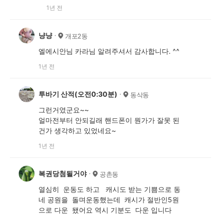
1년 전
냥냥
개포2동
엘에시안님 카라님 알려주셔서 감사합니다. ^^
1년 전
투바기 산적(오전0:30분)
동삭동
그런거였군요~~
얼마전부터 안되길래 핸드폰이 뭔가가 잘못 된
건가 생각하고 있었네요~
1년 전
복권당첨될거야
공촌동
열심히 운동도 하고 캐시도 받는 기쁨으로 동
네 공원을 돌며운동했는데 캐시가 절반인5원
으로 다운 됐어요 역시 기분도 다운 입니다