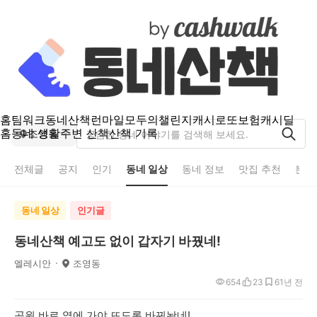
홈
팀워크
동네산책
런마일
모두의챌린지
캐시로또
보험
캐시딜
홈
동네 생활
주변 산책
산책 기록
조영동
전체글
공지
인기
동네 일상
동네 정보
맛집 추천
분실
동네 일상
인기글
동네산책 예고도 없이 갑자기 바꿨네!
엘레시안
조영동
654
23
6
1년 전
공원 바로 옆에 가야 뜨도록 바꿔놨네!