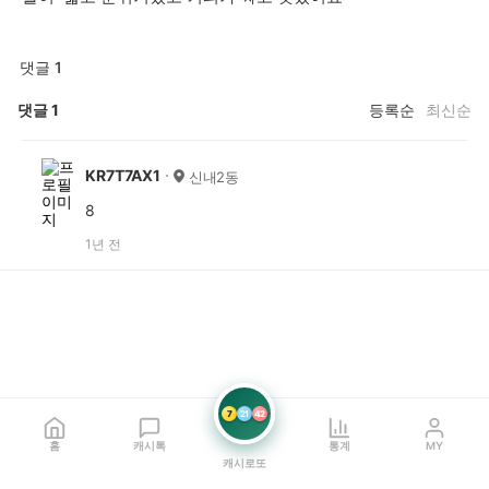
댓글 1
댓글
1
등록순
최신순
KR7T7AX1
신내2동
8
1년 전
7
21
42
홈
캐시톡
통계
MY
캐시로또