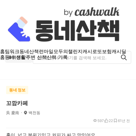
홈
팀워크
동네산책
런마일
모두의챌린지
캐시로또
보험
캐시딜
홈
동네 생활
주변 산책
산책 기록
백천동
동네 정보
꼬깜카페
吳 慶南
백천동
597
22
6
1년 전
홀이 넓고 분위기있고 커피가 싸고 맛있어요