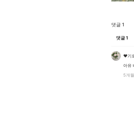
댓글 1
댓글
1
♥️기
아유
5개월