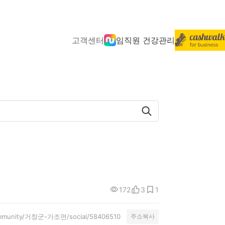
고객센터
임직원 건강관리
172
3
1
/community/거창군-가조면/social/58406510
주소복사