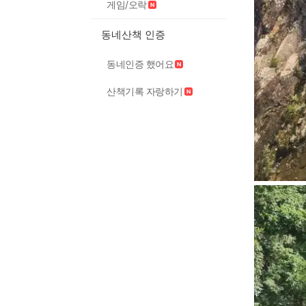
게임/오락
동네산책 인증
동네인증 했어요
산책기록 자랑하기