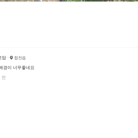
로맘
합천읍
 배경이 너무좋네요
 전