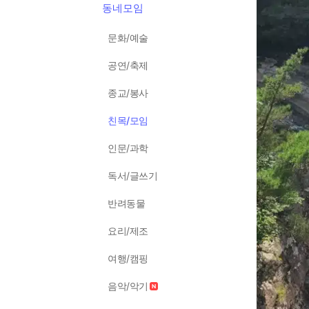
동네모임
문화/예술
공연/축제
종교/봉사
친목/모임
인문/과학
독서/글쓰기
반려동물
요리/제조
여행/캠핑
음악/악기