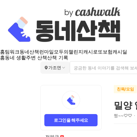
홈
팀워크
동네산책
런마일
모두의챌린지
캐시로또
보험
캐시딜
홈
동네 생활
주변 산책
산책 기록
가조면
친목/모임
밀양 
쩡~~♡♡
로그인을 해주세요
전체글