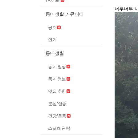
너무너무 시
동네생활 커뮤니티
공지
인기
동네생활
동네 일상
동네 정보
맛집 추천
분실/실종
건강/운동
스포츠 관람