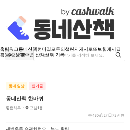
홈
팀워크
동네산책
런마일
모두의챌린지
캐시로또
보험
캐시딜
홈
동네 생활
주변 산책
산책 기록
포남1동
동네 일상
인기글
동네산책 한바퀴
좋은하루
포남1동
480
27
7
2년 전
새벽운동 습관처럼오ㅡ늘도 홧팅