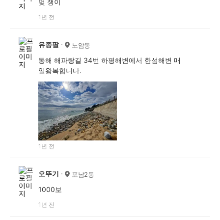
멎 쟁이
1년 전
유종팔
노암동
동해 해파랑길 34번 하평해변에서 한섬해변 매
일왕복합니다.
1년 전
오뚜기
포남2동
1000보
1년 전