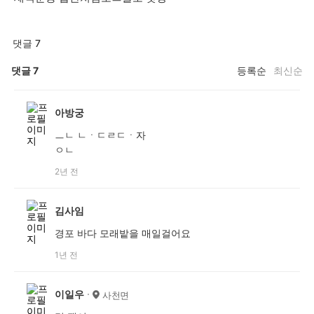
댓글 7
댓글
7
등록순
최신순
아방궁
ㅡㄴ ㄴㆍㄷㄹㄷㆍ자
ㅇㄴ
2년 전
김사임
경포 바다 모래밭을 매일걸어요
1년 전
이일우
사천면