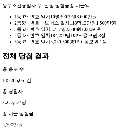
등수
조건
당첨자 수
1인당 당첨금
총 지급액
1
등
6개 번호 일치
10
명
300만원
3,000만원
2
등
5개 번호 + 보너스 일치
118
명
13만원
1,500만원
3
등
5개 번호 일치
3,787
명
2,640원
1,000만원
4
등
4개 번호 일치
184,259
명
10P
+
응모권 3장
5
등
3개 번호 일치
3,039,500
명
1P
+
응모권 1장
전체 당첨 결과
총 응모 수
135,285,651
건
총 당첨자
3,227,674
명
총 지급 당첨금
5,500만원