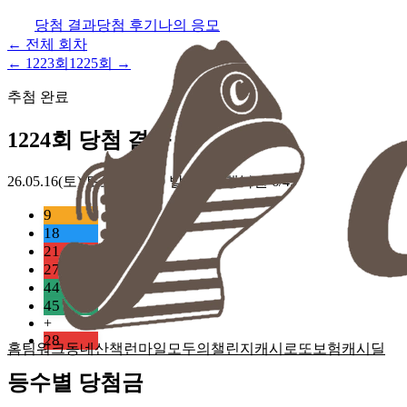
당첨 결과
당첨 후기
나의 응모
← 전체 회차
←
1223
회
1225
회 →
추첨 완료
1224
회 당첨 결과
26.05.16(토)
토요일 22:00 발표 · 동행복권 6/45
9
18
21
27
44
45
+
28
홈
팀워크
동네산책
런마일
모두의챌린지
캐시로또
보험
캐시딜
등수별 당첨금