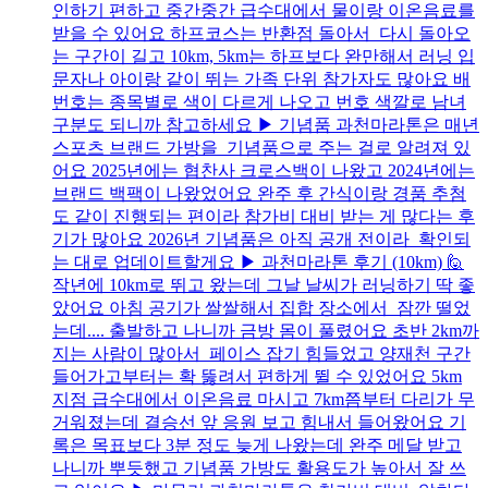
인하기 편하고 중간중간 급수대에서 물이랑 이온음료를
받을 수 있어요 하프코스는 반환점 돌아서 다시 돌아오
는 구간이 길고 10km, 5km는 하프보다 완만해서 러닝 입
문자나 아이랑 같이 뛰는 가족 단위 참가자도 많아요 배
번호는 종목별로 색이 다르게 나오고 번호 색깔로 남녀
구분도 되니까 참고하세요 ▶ 기념품 과천마라톤은 매년
스포츠 브랜드 가방을 기념품으로 주는 걸로 알려져 있
어요 2025년에는 협찬사 크로스백이 나왔고 2024년에는
브랜드 백팩이 나왔었어요 완주 후 간식이랑 경품 추첨
도 같이 진행되는 편이라 참가비 대비 받는 게 많다는 후
기가 많아요 2026년 기념품은 아직 공개 전이라 확인되
는 대로 업데이트할게요 ▶ 과천마라톤 후기 (10km) 🙋
작년에 10km로 뛰고 왔는데 그날 날씨가 러닝하기 딱 좋
았어요 아침 공기가 쌀쌀해서 집합 장소에서 잠깐 떨었
는데.... 출발하고 나니까 금방 몸이 풀렸어요 초반 2km까
지는 사람이 많아서 페이스 잡기 힘들었고 양재천 구간
들어가고부터는 확 뚫려서 편하게 뛸 수 있었어요 5km
지점 급수대에서 이온음료 마시고 7km쯤부터 다리가 무
거워졌는데 결승선 앞 응원 보고 힘내서 들어왔어요 기
록은 목표보다 3분 정도 늦게 나왔는데 완주 메달 받고
나니까 뿌듯했고 기념품 가방도 활용도가 높아서 잘 쓰