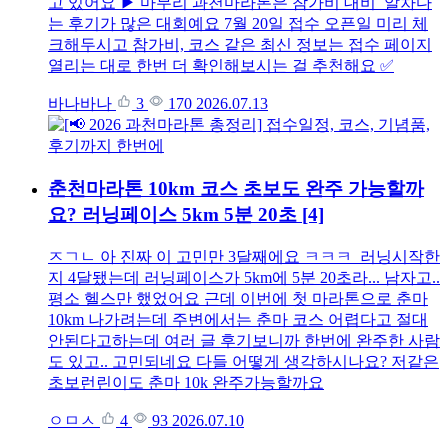
고 있어요 ▶ 마무리 과천마라톤은 참가비 대비 알차다
는 후기가 많은 대회예요 7월 20일 접수 오픈일 미리 체
크해두시고 참가비, 코스 같은 최신 정보는 접수 페이지
열리는 대로 한번 더 확인해보시는 걸 추천해요 ✅
바나바나
3
170
2026.07.13
춘천마라톤 10km 코스 초보도 완주 가능할까
요? 러닝페이스 5km 5분 20초
[4]
ㅈㄱㄴ 아 진짜 이 고민만 3달째에요 ㅋㅋㅋ 러닝시작한
지 4달됐는데 러닝페이스가 5km에 5분 20초라... 남자고..
평소 헬스만 했었어요 근데 이번에 첫 마라톤으로 춘마
10km 나가려는데 주변에서는 춘마 코스 어렵다고 절대
안된다고하는데 여러 글 후기보니까 한번에 완주한 사람
도 있고.. 고민되네요 다들 어떻게 생각하시나요? 저같은
초보런린이도 춘마 10k 완주가능할까요
ㅇㅁㅅ
4
93
2026.07.10