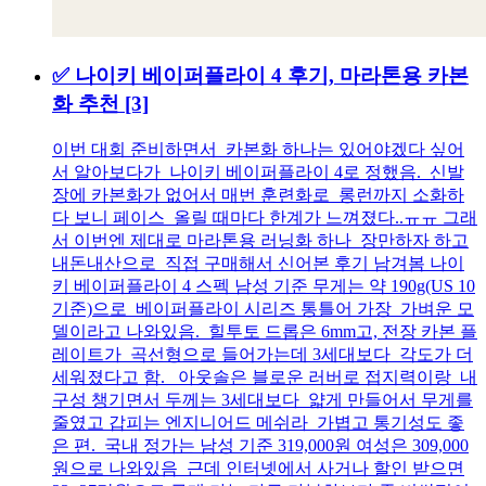
✅ 나이키 베이퍼플라이 4 후기, 마라톤용 카본
화 추천
[3]
이번 대회 준비하면서 카본화 하나는 있어야겠다 싶어
서 알아보다가 나이키 베이퍼플라이 4로 정했음. 신발
장에 카본화가 없어서 매번 훈련화로 롱런까지 소화하
다 보니 페이스 올릴 때마다 한계가 느껴졌다..ㅠㅠ 그래
서 이번엔 제대로 마라톤용 러닝화 하나 장만하자 하고
내돈내산으로 직접 구매해서 신어본 후기 남겨봄 나이
키 베이퍼플라이 4 스펙 남성 기준 무게는 약 190g(US 10
기준)으로 베이퍼플라이 시리즈 통틀어 가장 가벼운 모
델이라고 나와있음. 힐투토 드롭은 6mm고, 전장 카본 플
레이트가 곡선형으로 들어가는데 3세대보다 각도가 더
세워졌다고 함. 아웃솔은 블로운 러버로 접지력이랑 내
구성 챙기면서 두께는 3세대보다 얇게 만들어서 무게를
줄였고 갑피는 엔지니어드 메쉬라 가볍고 통기성도 좋
은 편. 국내 정가는 남성 기준 319,000원 여성은 309,000
원으로 나와있음 근데 인터넷에서 사거나 할인 받으면