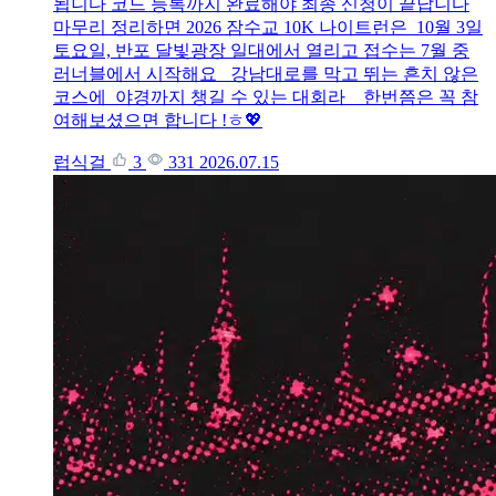
됩니다 코드 등록까지 완료해야 최종 신청이 끝납니다
마무리 정리하면 2026 잠수교 10K 나이트런은 10월 3일
토요일, 반포 달빛광장 일대에서 열리고 접수는 7월 중
러너블에서 시작해요 강남대로를 막고 뛰는 흔치 않은
코스에 야경까지 챙길 수 있는 대회라 한번쯤은 꼭 참
여해보셨으면 합니다 !ㅎ💖
럽식걸
3
331
2026.07.15