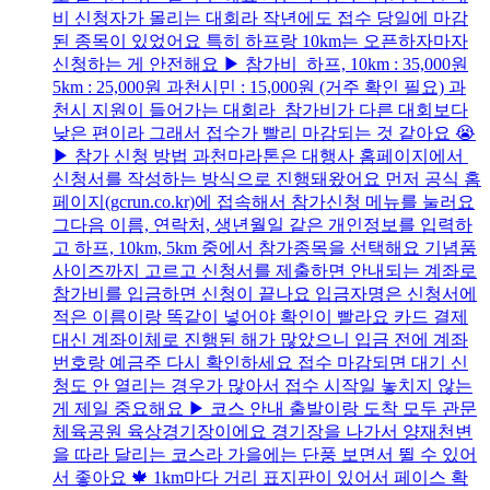
비 신청자가 몰리는 대회라 작년에도 접수 당일에 마감
된 종목이 있었어요 특히 하프랑 10km는 오픈하자마자
신청하는 게 안전해요 ▶ 참가비 하프, 10km : 35,000원
5km : 25,000원 과천시민 : 15,000원 (거주 확인 필요) 과
천시 지원이 들어가는 대회라 참가비가 다른 대회보다
낮은 편이라 그래서 접수가 빨리 마감되는 것 같아요 😭
▶ 참가 신청 방법 과천마라톤은 대행사 홈페이지에서
신청서를 작성하는 방식으로 진행돼왔어요 먼저 공식 홈
페이지(gcrun.co.kr)에 접속해서 참가신청 메뉴를 눌러요
그다음 이름, 연락처, 생년월일 같은 개인정보를 입력하
고 하프, 10km, 5km 중에서 참가종목을 선택해요 기념품
사이즈까지 고르고 신청서를 제출하면 안내되는 계좌로
참가비를 입금하면 신청이 끝나요 입금자명은 신청서에
적은 이름이랑 똑같이 넣어야 확인이 빨라요 카드 결제
대신 계좌이체로 진행된 해가 많았으니 입금 전에 계좌
번호랑 예금주 다시 확인하세요 접수 마감되면 대기 신
청도 안 열리는 경우가 많아서 접수 시작일 놓치지 않는
게 제일 중요해요 ▶ 코스 안내 출발이랑 도착 모두 관문
체육공원 육상경기장이에요 경기장을 나가서 양재천변
을 따라 달리는 코스라 가을에는 단풍 보면서 뛸 수 있어
서 좋아요 🍁 1km마다 거리 표지판이 있어서 페이스 확