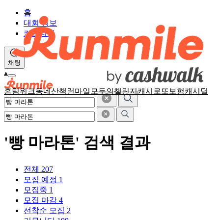
홈
대회 정보
커뮤니티
채팅
홈
팀워크
동네산책
런마일
모두의챌린지
캐시로또
보험
캐시딜
'빵 마라톤' 검색 결과
전체
207
모집 예정
1
모집중
1
모집 마감
4
선착순 모집
2