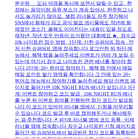
분수랑 도심 야경을 동시에 보면서 달릴 수 있고, 현
장에는 음악이랑 응원 부스가 계속 있어서 완주하고 나
서도 놀거리가 많아요. 셀럽 러너들도 자주 참가해서
SNS에서 화제가 되고 공식 발표 게시물에도 작년에 화
제였던 코스가 올해도 이어진다는 내용이 있을 정도로
재작년, 작년 모두 반응이 뜨거웠던 대회예요 🔥 잠수교
10k 나이트런 접수 방법 1단계: 신한 슈퍼SOL 접속 먼
저 신한 슈퍼SOL 앱에 접속합니다 로그인한 뒤 하단 메
뉴에서 혜택 탭을 눌러주세요 이벤트가 여러 개 보일 수
있는데 여기서 잠수교 나이트런 관련 배너를 찾아야 합
니다 2단계: 20+ 뛰어요 참여하기 혜택 탭 안에서 매일
매일 포인트 쌓기 영역을 확인합니다 그 안에 있는 20+
뛰어요 메뉴에서 참여하기를 눌러주세요 해당 이벤트 페
이지로 들어가면 10K NIGHT RUN 배너가 보입니다 3단
계: 이벤트 참여하고 코드 발급 10K NIGHT RUN 배너
를 누른 뒤 이벤트 참여를 진행하면 참가 코드가 발급됩
니다 이 코드가 있어야 러너블 앱에서 신청을 마무리할
수 있습니다 코드 발급 후 바로 캡처해두거나 복사해두
는 걸 추천합니다 📌 4단계 러너블 앱에 코드 등록 이제
러너블 앱에 접속합니다 잠수교 나이트런 신청 페이지로
들어간 뒤 슈퍼SOL에서 발급받은 참가 코드를 등록하면