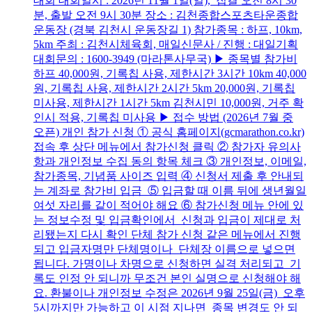
대회 대회일시 : 2026년 11월 1일(일), 집결 오전 8시 30
분, 출발 오전 9시 30분 장소 : 김천종합스포츠타운종합
운동장 (경북 김천시 운동장길 1) 참가종목 : 하프, 10km,
5km 주최 : 김천시체육회, 매일신문사 / 진행 : 대일기획
대회문의 : 1600-3949 (마라톤사무국) ▶ 종목별 참가비
하프 40,000원, 기록칩 사용, 제한시간 3시간 10km 40,000
원, 기록칩 사용, 제한시간 2시간 5km 20,000원, 기록칩
미사용, 제한시간 1시간 5km 김천시민 10,000원, 거주 확
인시 적용, 기록칩 미사용 ▶ 접수 방법 (2026년 7월 중
오픈) 개인 참가 신청 ① 공식 홈페이지(gcmarathon.co.kr)
접속 후 상단 메뉴에서 참가신청 클릭 ② 참가자 유의사
항과 개인정보 수집 동의 항목 체크 ③ 개인정보, 이메일,
참가종목, 기념품 사이즈 입력 ④ 신청서 제출 후 안내되
는 계좌로 참가비 입금 ⑤ 입금할 때 이름 뒤에 생년월일
여섯 자리를 같이 적어야 해요 ⑥ 참가신청 메뉴 안에 있
는 정보수정 및 입금확인에서 신청과 입금이 제대로 처
리됐는지 다시 확인 단체 참가 신청 같은 메뉴에서 진행
되고 입금자명만 단체명이나 단체장 이름으로 넣으면
됩니다. 가명이나 차명으로 신청하면 실격 처리되고 기
록도 인정 안 되니까 무조건 본인 실명으로 신청해야 해
요. 환불이나 개인정보 수정은 2026년 9월 25일(금) 오후
5시까지만 가능하고 이 시점 지나면 종목 변경도 안 되