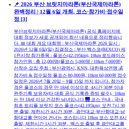
📌 2026 부산 브릿지마라톤(부산국제마라톤)
완벽정리 | 12월 6일 개최, 코스·참가비·접수일
정
[3]
부산브릿지마라톤(부산국제마라톤) 공식 홈페이지에
대회 정보가 새로 공개되어 최신 내용으로 정리했습니
다. 📅 대회 개요 대회명 : 부산국제마라톤 2026 일시 :
2026년 12월 6일(일) 집결장소 : 부산 벡스코(BEXCO) 제
1전시장 참가종목 : 풀코스(42.195km), 10km 로드레이스
참가인원 : 총 12,000명(풀코스 5,000명 / 10km 7,000명)
선착순 모집 주최 : 부산광역시, KNN, 대한육상연맹 💰
참가비 & 접수일정 풀코스 80,000원, 10km 60,000원 접수
일정은 2026년 7월 20일 ~ 9월 15일 까지 입니다. 참가자
격은 풀코스의 경우 만 18세 이상으로 4시간 30분 이내
완주기록 보유자(타 대회 공식 기록증 증빙 필수), 10km
는 만 18세 이상 건강한 남녀입니다 🌉 코스 안내 - 국내
최초 트리플 브릿지 코스 풀코스(42.195km) 오전 7시 30
분 출발, 제한시간 4시간 30분, 광안대교·부산항대교·남
항대교를 연이어 건너는 코스입니다 10km 코스 오전 8시
출발, 제한시간 1시간 30분, 벡스코 출발 후 광안대교를