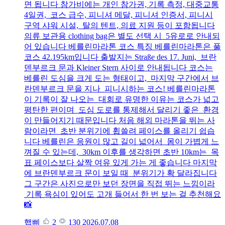
면 됩니다 참가비에는 개인 참가권, 기록 측정, 대중교통
4일권, 코스 급수, 피니셔 메달, 피니셔 인증서, 피니시
구역 샤워 시설, 탈의 텐트, 의료 지원 등이 포함됩니다
의류 보관용 clothing bag은 별도 선택 시 5유로로 안내되
어 있습니다 베를린마라톤 코스 특징 베를린마라톤은 풀
코스 42.195km입니다 출발지는 Straße des 17. Juni, 브란
덴부르크 문과 Kleiner Stern 사이로 안내됩니다 코스는
베를린 도심을 크게 도는 형태이고, 마지막 구간에서 브
란덴부르크 문을 지나 피니시하는 코스! 베를린마라톤
이 기록이 잘 나오는 대회로 유명한 이유는 코스가 넓고
평탄한 편이며 도심 도로를 통제해서 달리기 좋은 환경
이 만들어지기 때문입니다 처음 해외 마라톤을 뛰는 사
람이라면 초반 분위기에 휩쓸려 페이스를 올리기 쉽습
니다 베를린은 응원이 많고 길이 넓어서 몸이 가볍게 느
껴질 수 있는데, 30km 이후를 생각하면 초반 10km는 목
표 페이스보다 살짝 여유 있게 가는 게 좋습니다 마지막
에 브란덴부르크 문이 보일 때 분위기가 확 달라집니다
그 구간은 사진으로만 보던 장면을 직접 뛰는 느낌이라
기록 욕심이 있어도 고개 들어서 한 번 보는 걸 추천해요
📸
햅삐
2
130
2026.07.08