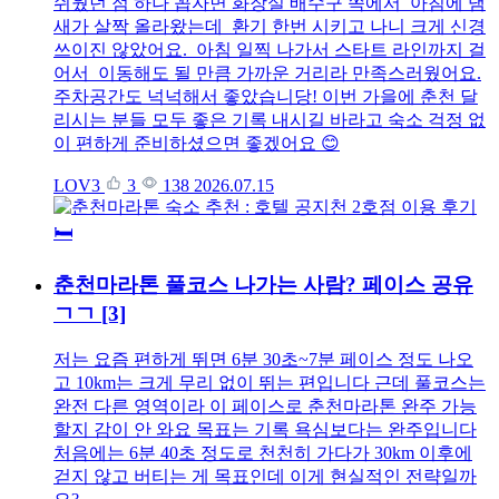
쉬웠던 점 하나 꼽자면 화장실 배수구 쪽에서 아침에 냄
새가 살짝 올라왔는데 환기 한번 시키고 나니 크게 신경
쓰이진 않았어요. 아침 일찍 나가서 스타트 라인까지 걸
어서 이동해도 될 만큼 가까운 거리라 만족스러웠어요.
주차공간도 넉넉해서 좋았습니당! 이번 가을에 춘천 달
리시는 분들 모두 좋은 기록 내시길 바라고 숙소 걱정 없
이 편하게 준비하셨으면 좋겠어요 😊
LOV3
3
138
2026.07.15
춘천마라톤 풀코스 나가는 사람? 페이스 공유
ㄱㄱ
[3]
저는 요즘 편하게 뛰면 6분 30초~7분 페이스 정도 나오
고 10km는 크게 무리 없이 뛰는 편입니다 근데 풀코스는
완전 다른 영역이라 이 페이스로 춘천마라톤 완주 가능
할지 감이 안 와요 목표는 기록 욕심보다는 완주입니다
처음에는 6분 40초 정도로 천천히 가다가 30km 이후에
걷지 않고 버티는 게 목표인데 이게 현실적인 전략일까