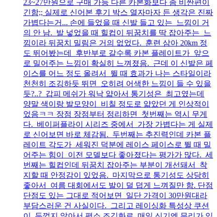
23~27만원으로 구매 가능 다른 카본화보다 좀 비싼편이
긴함;; 실제로 신어본 후기 박스 열자마자 든 생각은 진짜
가볍다는거... 손에 들었을 때 신발 들고 있는 느낌이 거
의 안 남. 발 넣었을 때 힐컵이 뒤꿈치를 딱 잡아주는 느
낌이라 뒤꿈치 밀림은 거의 없었다. 훈련 삼아 20km 정
도 뛰어봤는데 후반부로 갈수록 카본 플레이트가 앞으
로 밀어주는 느낌이 확실히 느껴졌음. 근데 이 신발은 페
이스를 어느 정도 올려서 뛸 때 효과가 나는 스타일이라
천천히 조깅하듯 뛰면 오히려 어색한 느낌이 들 수 있을
듯?..? 갑피 메쉬가 워낙 얇아서 통기성은 최고였는데
양말 색이랑 발모양이 비칠 정도로 얇았던 게 인상적이
었음ㅋㅋ 장점 장점부터 정리하면 첫번째는 역시 무게
다. 베이퍼플라이 시리즈 중에서 가장 가볍다는 게 실제
로 신어보면 바로 체감됨. 두번째는 추진력인데 카본 플
레이트 각도가 세워진 덕분에 레이스 페이스로 뛸 때 밀
어주는 힘이 이전 모델보다 좋아졌다는 평가가 많다. 세
번째는 힐컵인데 뒤꿈치 잡아주는 부분이 개선돼서 착
지할 때 안정감이 있었음. 마지막으로 통기성도 상당히
좋아서 여름 대회에서도 발이 덜 덥게 느껴질만 함. 단점
단점도 있는 그대로 적어보면 일단 가격이 30만원대라
부담스러운 건 사실이다. 그리고 레이싱화 특성상 쿠션
이 두껍지 않아서 평소 조깅화로 매일 신기엔 무리가 있