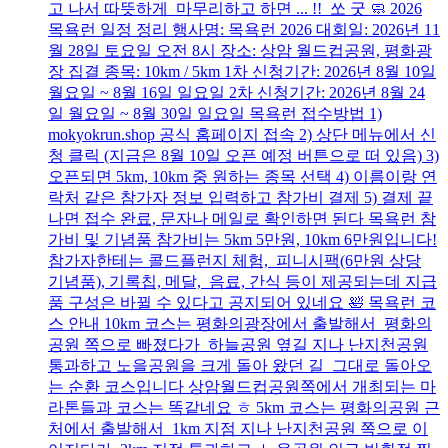
고 나서 따뜻하게 마무리하고 하면 ... !! 쏘 굿 🧼 2026
목욕런 일정 정리 행사명: 목욕런 2026 대회일: 2026년 11
월 28일 토요일 오전 8시 장소: 상암 월드컵공원, 평화광
장 집결 종목: 10km / 5km 1차 신청기간: 2026년 8월 10일
월요일 ~ 8월 16일 일요일 2차 신청기간: 2026년 8월 24
일 월요일 ~ 8월 30일 일요일 목욕런 접수방법 1)
mokyokrun.shop 공식 홈페이지 접속 2) 상단 메뉴에서 신
청 클릭 (지금은 8월 10일 오픈 예정 버튼으로 떠 있음) 3)
오픈되면 5km, 10km 중 원하는 종목 선택 4) 이름이랑 연
락처 같은 참가자 정보 입력하고 참가비 결제 5) 결제 끝
나면 접수 완료, 문자나 메일로 확인하면 된다 목욕런 참
가비 및 기념품 참가비는 5km 5만원, 10km 6만원입니다!
참가자한테는 콜드플런지 체험, 피니시팩(6만원 상당
기념품), 기록칩, 메달, 음료, 간식 등이 제공되는데 지급
품 구성은 바뀔 수 있다고 공지되어 있네요 🛀 목욕런 코
스 안내 10km 코스는 평화의광장에서 출발해서 평화의
공원 쪽으로 빠졌다가 하늘공원 옆길 지나 난지천공원
통과하고 노을공원을 크게 돌아 왔던 길 그대로 돌아오
는 순환 코스입니다 상암월드컵공원쪽에서 개최되는 마
라톤들과 코스는 똑같네요 ㅎ 5km 코스는 평화의공원 근
처에서 출발해서 1km 지점 지나 난지천공원 쪽으로 이