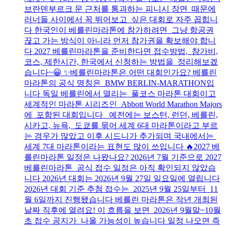
브란덴부르크 문 근처를 통과하는 피니시 장면 때문에
러너들 사이에서 꼭 뛰어보고 싶은 대회로 자주 꼽힙니
다 한국인이 베를린마라톤에 참가하려면 그냥 항공권
끊고 가는 방식이 아니라 먼저 참가권을 확보해야 합니
다 2027 베를린마라톤을 준비한다면 접수방법, 참가비,
코스, 제한시간, 한국에서 신청하는 방법을 정리해보겠
습니다~😀 ✨베를린마라톤은 어떤 대회인가요? 베를린
마라톤의 공식 명칭은 BMW BERLIN-MARATHON입
니다 독일 베를린에서 열리는 풀코스 마라톤 대회이고
세계적인 마라톤 시리즈인 Abbott World Marathon Majors
에 포함된 대회입니다 예전에는 보스턴, 런던, 베를린,
시카고, 뉴욕, 도쿄를 묶어 세계 6대 마라톤이라고 부르
는 경우가 많았고 이후 시드니가 추가되며 국내에서는
세계 7대 마라톤이라는 표현도 많이 쓰입니다 🔥2027 베
를린마라톤 일정은 나왔나요? 2026년 7월 기준으로 2027
베를린마라톤 공식 접수 일정은 아직 확인되지 않았습
니다 2026년 대회는 2026년 9월 27일 일요일에 열립니다
2026년 대회 기준 추첨 접수는 2025년 9월 25일부터 11
월 6일까지 진행됐습니다 베를린 마라톤은 작년 개최된
날짜 직후에 열려요! 이 흐름을 보면 2026년 9월말~10월
초 접수 공지가 나올 가능성이 높습니다 일정 나오면 즉