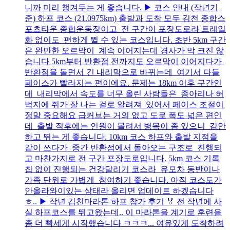
니까 미리 챙겨두는 게 좋습니다. ▶ 코스 안내 (작년기
준) 하프 코스 (21.0975km) 출발과 도착 모두 김천 종합스
포츠타운 종합운동장이고 전 구간이 포장도로라 트레일
화 없이도 편하게 뛸 수 있는 코스입니다. 초반 5km 구간
은 완만한 오르막이 계속 이어지는데 경사가 막 크진 않
습니다 5km부터 반환점 전까지도 오르막이 이어지다가
반환점을 돌면서 긴 내리막으로 바뀌는데 여기서 다들
페이스가 빨라지는 편이에요. 문제는 18km 이후 구간인
데 내리막에서 속도를 너무 올린 사람들은 종아리나 허
벅지에 쥐가 잘 나는 걸로 알려져 있어서 페이스 조절이
정말 중요해요 급커브는 거의 없고 도로 폭도 넓은 편인
데 출발 직후에는 인원이 몰려서 병목이 좀 있으니 감안
하고 뛰는 게 좋습니다. 10km 코스 하프와 출발 지점을
같이 쓰다가 중간 반환점에서 돌아오는 구조로 진행되
고 마찬가지로 전 구간 포장도로입니다. 5km 코스 기록
칩 없이 진행되는 건강달리기 코스라 유모차 동반이나
가족 단위로 가볍게 참여하기 좋습니다. 아직 코스도가
안올라와이있는 상태라 올리면 업데이트 하겠습니다
ㅎ.. ▶ 작년 김천마라톤 하프 참가 후기 🏅 전 작년에 사
실 하프코스를 뛰고왔는데.. 이 마라톤을 계기로 훈련을
좀 더 빡세게 시작했습니다 ㅋㅋㅋ... 여유있게 도착하려