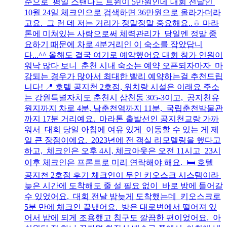
준으로 평일 스탠다드 트윈이 5만원인데 대회 전날인
10월 24일 체크인으로 검색하면 36만원으로 올라가더라
고요. 그 런 데 저는 거리가 정말정말 중요해요..ㅎ 마라
톤에 미쳐있는 사람으로써 체력관리가 당일엔 정말 중
요하기 때문에 차로 4분거리인 이 숙소를 잡았답니
다...^^ 올해도 결국 여기로 예약했어요 대회 참가 인원이
워낙 많다 보니 춘천 시내 숙소는 예약 오픈되자마자 마
감되는 경우가 많아서 최대한 빨리 예약하는걸 추천드립
니다! 📍 호텔 공지천 2호점, 위치랑 시설은 이래요 주소
는 강원특별자치도 춘천시 삼천동 305-3이고, 공지천유
원지까지 차로 4분, 남춘천역까지 11분, 국립춘천박물관
까지 17분 거리예요. 마라톤 출발선인 공지천교랑 가까
워서 대회 당일 아침에 여유 있게 이동할 수 있는 게 제
일 큰 장점이에요. 2023년에 전 객실 리모델링을 했다고
하고, 체크인은 오후 4시, 체크아웃은 오전 11시고 23시
이후 체크인은 프론트로 미리 연락해야 해요. 🛏 호텔
공지천 2호점 후기 체크인이 무인 키오스크 시스템이라
늦은 시간에 도착해도 줄 설 필요 없이 바로 방에 들어갈
수 있었어요. 대회 전날 밤늦게 도착했는데 키오스크로
5분 만에 체크인 끝냈어요. 방은 대로변에서 떨어져 있
어서 밤에 되게 조용했고 침구도 깔끔한 편이었어요. 아