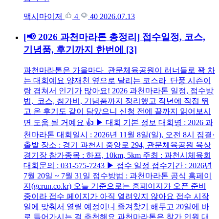
맥시마이저
4
40
2026.07.13
[📢 2026 과천마라톤 총정리] 접수일정, 코스,
기념품, 후기까지 한번에
[3]
과천마라톤은 가을마다 관문체육공원이 러너들로 꽉 차
는 대회예요 양재천 옆으로 달리는 코스라 단풍 시즌이
랑 겹쳐서 인기가 많아요! 2026 과천마라톤 일정, 접수방
법, 코스, 참가비, 기념품까지 정리했고 작년에 직접 뛰
고 온 후기도 같이 담았으니 신청 전에 끝까지 읽어보시
면 도움 될 거예요 👍 ▶ 대회 기본 정보 대회명 : 2026 과
천마라톤 대회일시 : 2026년 11월 8일(일), 오전 8시 집결·
출발 장소 : 경기 과천시 중앙로 294, 관문체육공원 육상
경기장 참가종목 : 하프, 10km, 5km 주최 : 과천시체육회
대회문의 : 031-575-7243 ▶ 접수 일정 접수기간 : 2026년
7월 20일 ~ 7월 31일 접수방법 : 과천마라톤 공식 홈페이
지(gcrun.co.kr) 오늘 기준으로는 홈페이지가 오픈 준비
중이라 접수 페이지가 아직 열려있지 않아요 접수 시작
일에 맞춰서 열릴 예정이니 즐겨찾기 해두고 20일에 바
로 들어가시는 걸 추천해요 과천마라톤은 참가 인원 대