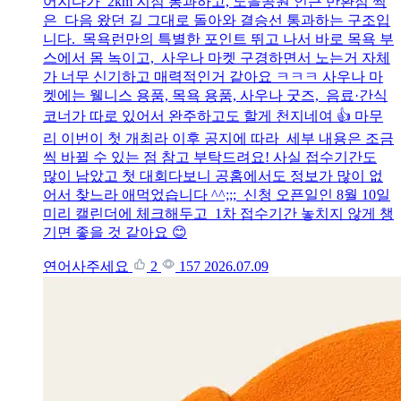
어지다가 2km 지점 통과하고, 노을공원 인근 반환점 찍
은 다음 왔던 길 그대로 돌아와 결승선 통과하는 구조입
니다. 목욕런만의 특별한 포인트 뛰고 나서 바로 목욕 부
스에서 몸 녹이고, 사우나 마켓 구경하면서 노는거 자체
가 너무 신기하고 매력적인거 같아요 ㅋㅋㅋ 사우나 마
켓에는 웰니스 용품, 목욕 용품, 사우나 굿즈, 음료·간식
코너가 따로 있어서 완주하고도 할게 천지네여 👍 마무
리 이번이 첫 개최라 이후 공지에 따라 세부 내용은 조금
씩 바뀔 수 있는 점 참고 부탁드려요! 사실 접수기간도
많이 남았고 첫 대회다보니 공홈에서도 정보가 많이 없
어서 찾느라 애먹었습니다 ^^;;; 신청 오픈일인 8월 10일
미리 캘린더에 체크해두고 1차 접수기간 놓치지 않게 챙
기면 좋을 것 같아요 😊
연어사주세요
2
157
2026.07.09