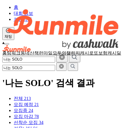
홈
대회 정보
커뮤니티
채팅
홈
팀워크
동네산책
런마일
모두의챌린지
캐시로또
보험
캐시딜
'나는 SOLO' 검색 결과
전체
213
모집 예정
21
모집중
24
모집 마감
78
선착순 모집
34