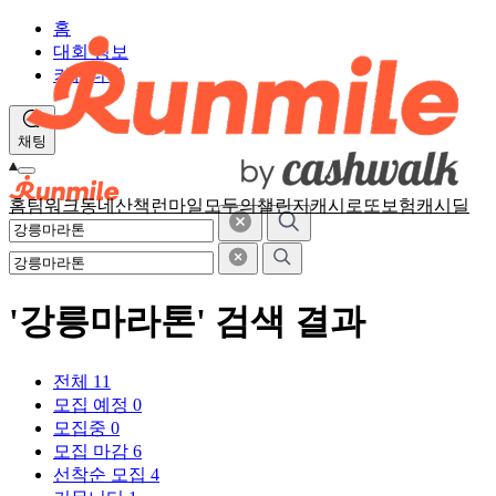
홈
대회 정보
커뮤니티
채팅
홈
팀워크
동네산책
런마일
모두의챌린지
캐시로또
보험
캐시딜
'강릉마라톤' 검색 결과
전체
11
모집 예정
0
모집중
0
모집 마감
6
선착순 모집
4