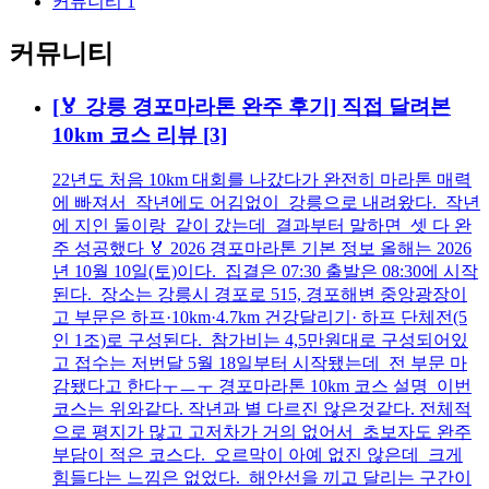
커뮤니티
1
커뮤니티
[🏅 강릉 경포마라톤 완주 후기] 직접 달려본
10km 코스 리뷰
[3]
22년도 처음 10km 대회를 나갔다가 완전히 마라톤 매력
에 빠져서 작년에도 어김없이 강릉으로 내려왔다. 작년
에 지인 둘이랑 같이 갔는데 결과부터 말하면 셋 다 완
주 성공했다 🏅 2026 경포마라톤 기본 정보 올해는 2026
년 10월 10일(토)이다. 집결은 07:30 출발은 08:30에 시작
된다. 장소는 강릉시 경포로 515, 경포해변 중앙광장이
고 부문은 하프·10km·4.7km 건강달리기· 하프 단체전(5
인 1조)로 구성된다. 참가비는 4,5만원대로 구성되어있
고 접수는 저번달 5월 18일부터 시작됐는데 전 부문 마
감됐다고 한다ㅜㅡㅜ 경포마라톤 10km 코스 설명 이번
코스는 위와같다. 작년과 별 다르진 않은것같다. 전체적
으로 평지가 많고 고저차가 거의 없어서 초보자도 완주
부담이 적은 코스다. 오르막이 아예 없진 않은데 크게
힘들다는 느낌은 없었다. 해안선을 끼고 달리는 구간이