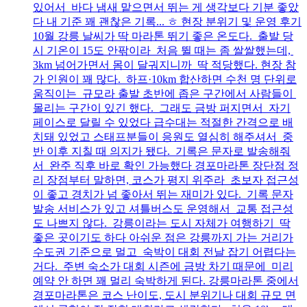
있어서 바다 냄새 맡으면서 뛰는 게 생각보다 기분 좋았
다 내 기준 꽤 괜찮은 기록... ㅎ 현장 분위기 및 운영 후기
10월 강릉 날씨가 딱 마라톤 뛰기 좋은 온도다. 출발 당
시 기온이 15도 안팎이라 처음 뛸 때는 좀 쌀쌀했는데,
3km 넘어가면서 몸이 달궈지니까 딱 적당했다. 현장 참
가 인원이 꽤 많다. 하프·10km 합산하면 수천 명 단위로
움직이는 규모라 출발 초반에 좁은 구간에서 사람들이
몰리는 구간이 있긴 했다. 그래도 금방 퍼지면서 자기
페이스로 달릴 수 있었다 급수대는 적절한 간격으로 배
치돼 있었고 스태프분들이 응원도 열심히 해주셔서 중
반 이후 지칠 때 의지가 됐다. 기록은 문자로 발송해줘
서 완주 직후 바로 확인 가능했다 경포마라톤 장단점 정
리 장점부터 말하면, 코스가 평지 위주라 초보자 접근성
이 좋고 경치가 넘 좋아서 뛰는 재미가 있다. 기록 문자
발송 서비스가 있고 셔틀버스도 운영해서 교통 접근성
도 나쁘지 않다. 강릉이라는 도시 자체가 여행하기 딱
좋은 곳이기도 하다 아쉬운 점은 강릉까지 가는 거리가
수도권 기준으로 멀고 숙박이 대회 전날 잡기 어렵다는
거다. 주변 숙소가 대회 시즌에 금방 차기 때문에 미리
예약 안 하면 꽤 멀리 숙박하게 된다. 강릉마라톤 중에서
경포마라톤은 코스 난이도, 도시 분위기나 대회 규모 면