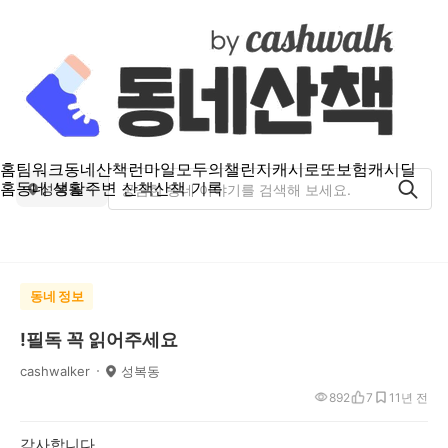
홈
팀워크
동네산책
런마일
모두의챌린지
캐시로또
보험
캐시딜
홈
동네 생활
주변 산책
산책 기록
성복동
동네 정보
!필독 꼭 읽어주세요
cashwalker
성복동
892
7
1
1년 전
감사합니다