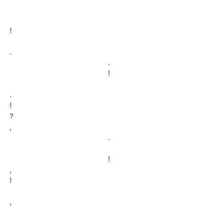
!
.
.
!
.
!
?
,
.
!
,
!
,