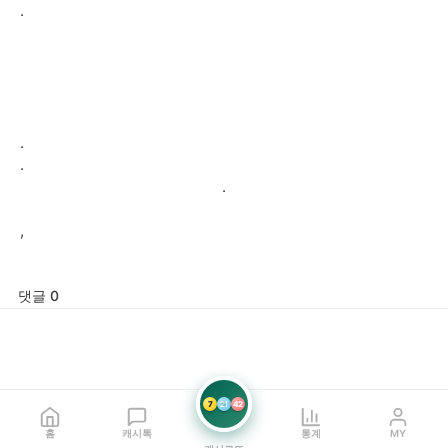
.
.
.
.
,
댓글 0
7
21
42
홈
캐시톡
통계
MY