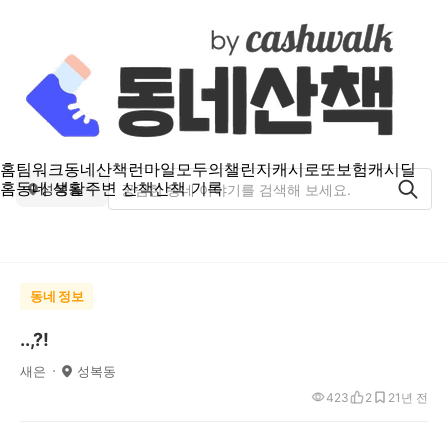
홈
팀워크
동네산책
런마일
모두의챌린지
캐시로또
보험
캐시딜
홈
동네 생활
주변 산책
산책 기록
성복동
동네 정보
..,?!
새은
성복동
423
2
2
1년 전