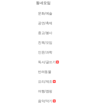
동네모임
문화/예술
공연/축제
종교/봉사
친목/모임
인문/과학
독서/글쓰기
반려동물
요리/제조
여행/캠핑
음악/악기