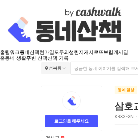
홈
팀워크
동네산책
런마일
모두의챌린지
캐시로또
보험
캐시딜
홈
동네 생활
주변 산책
산책 기록
성복동
동네 일상
삼호
KRX2F2N
로그인을 해주세요
전체글