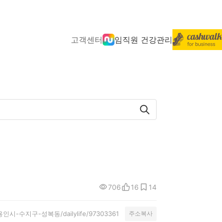
고객센터
임직원 건강관리
706
16
14
ty/용인시-수지구-성복동/dailylife/97303361
주소복사