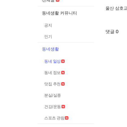
울산 삼호교
동네생활 커뮤니티
공지
댓글 0
인기
동네생활
동네 일상
동네 정보
맛집 추천
분실/실종
건강/운동
스포츠 관람