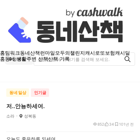
홈
팀워크
동네산책
런마일
모두의챌린지
캐시로또
보험
캐시딜
홈
동네 생활
주변 산책
산책 기록
성복동
동네 일상
인기글
저..안뇽하세여.
소라
성복동
852
34
10
1년 전
오늘도 좋은하루 되세여.