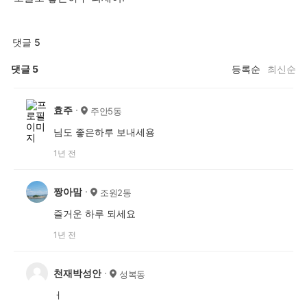
댓글 5
댓글
5
등록순
최신순
효주
주안5동
님도 좋은하루 보내세용
1년 전
짱아맘
조원2동
즐거운 하루 되세요
1년 전
천재박성안
성복동
ㅓ