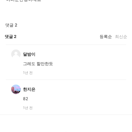
댓글 2
댓글
2
등록순
최신순
달밤이
그레도 할만한듯
1년 전
한지은
82
1년 전