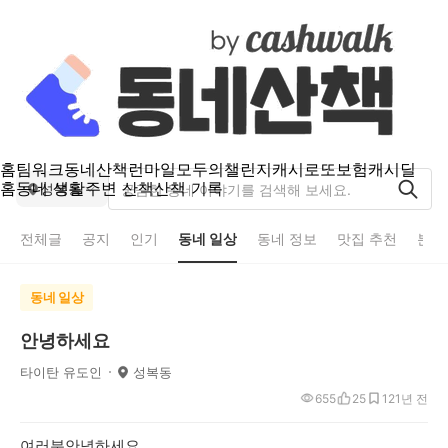
홈
팀워크
동네산책
런마일
모두의챌린지
캐시로또
보험
캐시딜
홈
동네 생활
주변 산책
산책 기록
성복동
전체글
공지
인기
동네 일상
동네 정보
맛집 추천
분실
동네 일상
안녕하세요
타이탄 유도인
성복동
655
25
12
1년 전
여러분안녕하세요