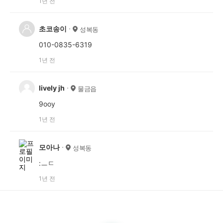
1년 전
초코송이
성복동
010-0835-6319
1년 전
lively jh
물금읍
9ooy
1년 전
모아나
성복동
:ㅡㄷ
1년 전