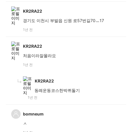
KR2RA22
경기도 이천시 부발읍 신원 로57번길70ㅡ17
1년 전
KR2RA22
처음이라잘몰라요
1년 전
KR2RA22
동례운동코스한박퀴돌기
1년 전
bomneum
ㅅ