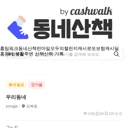
홈
팀워크
동네산책
런마일
모두의챌린지
캐시로또
보험
캐시딜
홈
동네 생활
주변 산책
산책 기록
성복동
동네 일상
인기글
우리동네
yongja
성복동
1.6천
80
39
1년 전
ㄱㄴㄷ