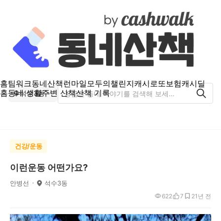
홈
팀워크
동네산책
런마일
모두의챌린지
캐시로또
보험
캐시딜
홈
동네 생활
주변 산책
산책 기록
석수3동
건강/운동
이런운동 어떤가요?
안병선
석수3동
622
7
2
1년 전