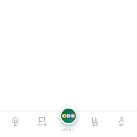
7
21
42
홈
캐시톡
통계
MY
캐시로또