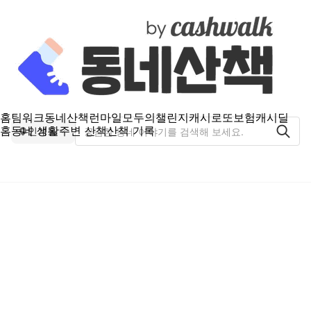
홈
팀워크
동네산책
런마일
모두의챌린지
캐시로또
보험
캐시딜
홈
동네 생활
주변 산책
산책 기록
인계동